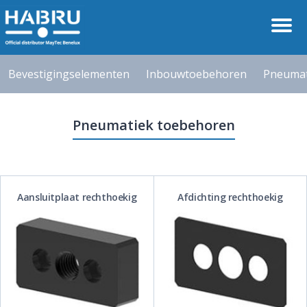
Bevestigingselementen
Inbouwtoebehoren
Pneumat
Pneumatiek toebehoren
Aansluitplaat rechthoekig
Afdichting rechthoekig