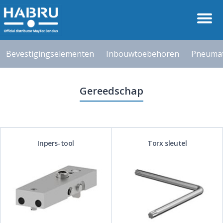
Bevestigingselementen
Inbouwtoebehoren
Pneumat
Gereedschap
Inpers-tool
Torx sleutel